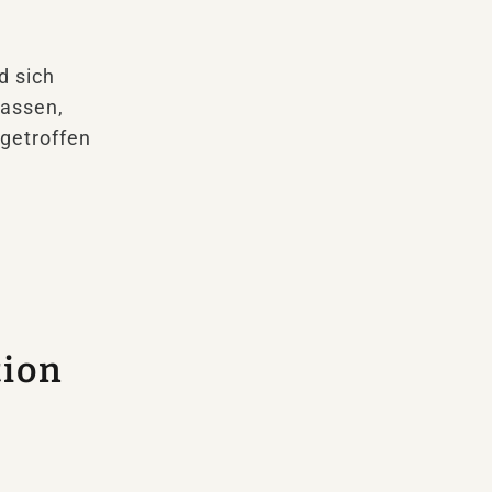
d sich
lassen,
 getroffen
tion