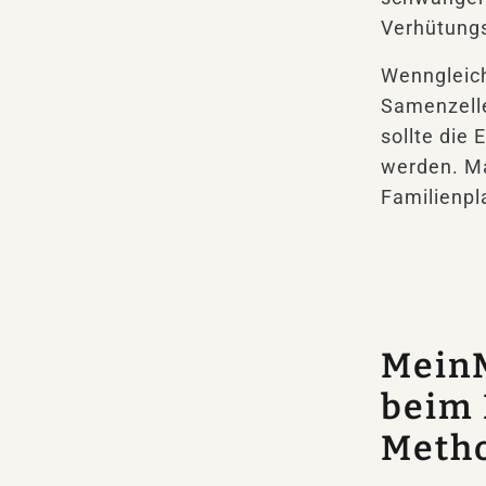
Verhütungs
Wenngleich
Samenzelle
sollte die 
werden. Ma
Familienpl
MeinM
beim 
Metho