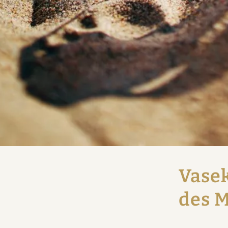
Vasek
des 