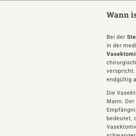
Wann is
Bei der
Ste
in der med
Vasektom
chirurgisc
verspricht
endgültig 
Die Vasekt
Mann. Der
Empfängnis
bedeutet, 
Vasektomie
schwanger 