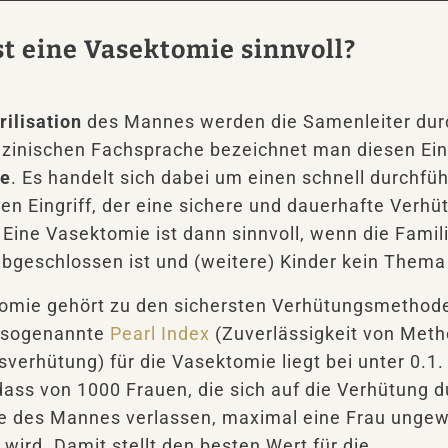
t eine Vasektomie sinnvoll?
rilisation
des Mannes werden die Samenleiter dur
izinischen Fachsprache bezeichnet man diesen Eing
ie
. Es handelt sich dabei um einen schnell durchfü
hen Eingriff, der eine sichere und dauerhafte Verhü
. Eine Vasektomie ist dann sinnvoll, wenn die Fami
abgeschlossen ist und (weitere) Kinder kein Thema
omie gehört zu den sichersten Verhütungsmethode
 sogenannte
Pearl Index
(Zuverlässigkeit von Meth
verhütung) für die Vasektomie liegt bei unter 0.1.
dass von 1000 Frauen, die sich auf die Verhütung d
 des Mannes verlassen, maximal eine Frau ungew
wird. Damit stellt den besten Wert für die