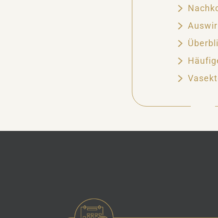
Nachko
Auswi
Überbl
Häufig
Vasekt