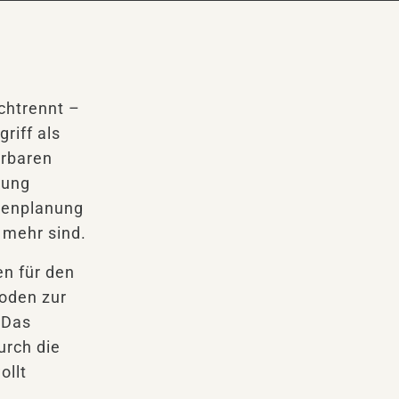
chtrennt –
riff als
hrbaren
tung
lienplanung
 mehr sind.
n für den
oden zur
 Das
urch die
ollt