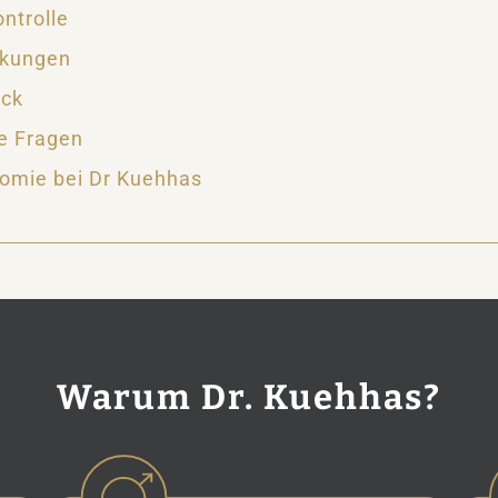
ntrolle
rkungen
ick
e Fragen
omie bei Dr Kuehhas
Warum Dr. Kuehhas?