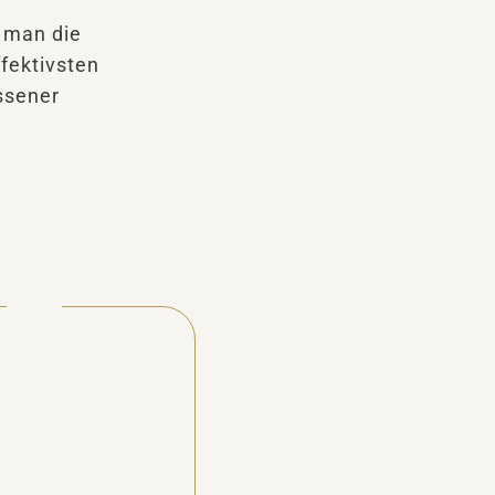
t man die
ffektivsten
ssener