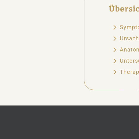
Übersi
Sympto
Ursach
Anatom
Unters
Therap