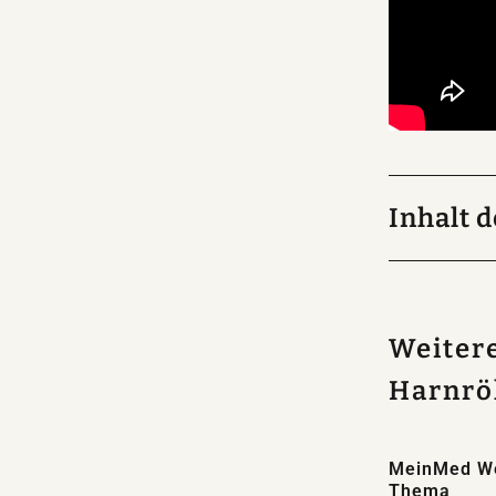
Inhalt 
Im Medikam
Harnröhren
Behandlun
Weiter
Harnrö
MeinMed W
Thema