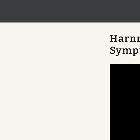
Harnr
Symp