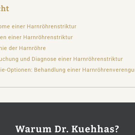
cht
me einer Harnröhrenstriktur
en einer Harnröhrenstriktur
ie der Harnröhre
uchung und Diagnose einer Harnröhrenstriktur
ie-Optionen: Behandlung einer Harnröhrenvereng
Warum Dr. Kuehhas?