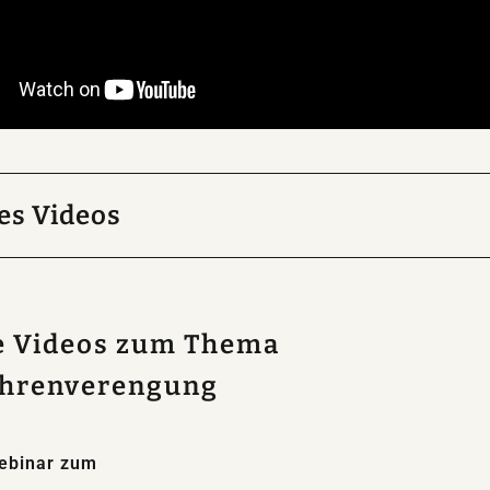
des Videos
io Expert Insights Video spricht Dr. Franklin Kue
striktur, Ursachen, Symptome, Diagnose und
gsmöglichkeiten.
e Videos zum Thema
hrenverengung
ebinar zum