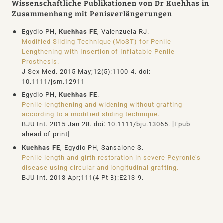
Wissenschaftliche Publikationen von Dr Kuehhas in
Zusammenhang mit Penisverlängerungen
Egydio PH,
Kuehhas FE
, Valenzuela RJ.
Modified Sliding Technique (MoST) for Penile
Lengthening with Insertion of Inflatable Penile
Prosthesis.
J Sex Med. 2015 May;12(5):1100-4. doi:
10.1111/jsm.12911
Egydio PH,
Kuehhas FE
.
Penile lengthening and widening without grafting
according to a modified sliding technique.
BJU Int. 2015 Jan 28. doi: 10.1111/bju.13065. [Epub
ahead of print]
Kuehhas FE
, Egydio PH, Sansalone S.
Penile length and girth restoration in severe Peyronie’s
disease using circular and longitudinal grafting.
BJU Int. 2013 Apr;111(4 Pt B):E213-9.