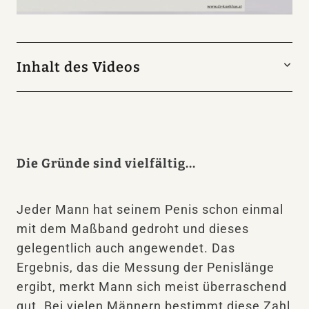
Inhalt des Videos
Viele Männer sind heute unzufrieden mit der
Größe ihres Glieds. Im Internet finden sich
daher viele unseriöse Angebote für Pillen,
Cremen, Pumpen oder Streckapparate, die
Die Gründe sind vielfältig...
einen größeren Penis versprechen aber
schussendlich keinen Effekt haben. Jedoch
Jeder Mann hat seinem Penis schon einmal
bietet die moderne ästhetische Chirurgie
mit dem Maßband gedroht und dieses
tatsächlich die Möglichkeit einer
gelegentlich auch angewendet. Das
Penisvergrößerung – sowohl die Länge, als
Ergebnis, das die Messung der Penislänge
auch die Dicke anbelangt. So wie jede
ergibt, merkt Mann sich meist überraschend
andere ästhetische Operation, hat die
gut. Bei vielen Männern bestimmt diese Zahl