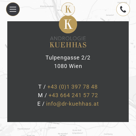
Tulpengasse 2/2
1080 Wien
T /
+43 (0)1 397 78 48
M /
+43 664 241 57 72
E /
info@dr-kuehhas.at