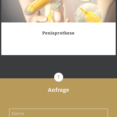
Penisprothese
Anfrage
N