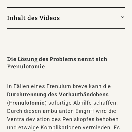
Inhalt des Videos
Ein zu kurzes Vorhautbändchen (Frenulum
breve) kann beim Geschlechtsverkehr
einreissen bzw. zu Schmerzen führen. Um
solchen Problemen entgegenzuwirken ist es
Die Lösung des Problems nennt sich
bei einem engen Vorhautbändchen nötig
Frenulotomie
dieses zu entfernen. Dieser Eingriff nennt
sich Frenulotomie. In diesem Video wird
In Fällen eines Frenulum breve kann die
gezeigt, wie sich eine Frenulotomie
Durchtrennung des Vorhautbändchens
auswirkt.
(
Frenulotomie
) sofortige Abhilfe schaffen.
Durch diesen ambulanten Eingriff wird die
Ventraldeviation des Peniskopfes behoben
und etwaige Komplikationen vermieden. Es