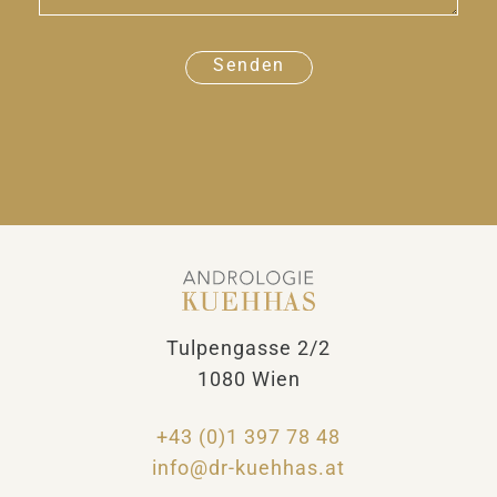
i
c
Senden
h
t
A
l
t
e
r
n
a
t
i
Tulpengasse 2/2
v
e
1080 Wien
:
+43 (0)1 397 78 48
info@dr-kuehhas.at