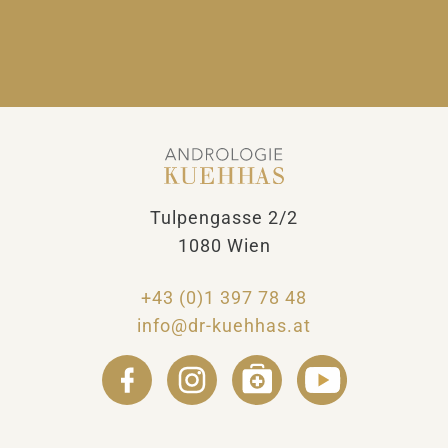
A
l
t
e
r
n
a
t
i
Tulpengasse 2/2
v
e
1080 Wien
:
+43 (0)1 397 78 48
info@dr-kuehhas.at