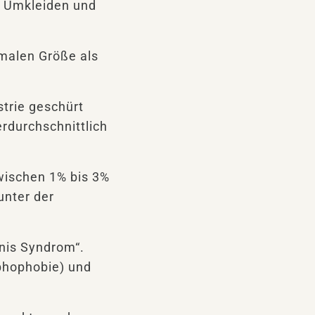
n Umkleiden und
rmalen Größe als
strie geschürt
rdurchschnittlich
wischen 1% bis 3%
unter der
nis Syndrom“.
phophobie) und