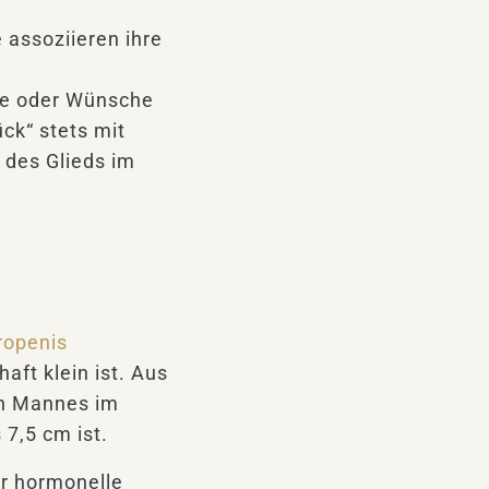
 assoziieren ihre
sse oder Wünsche
ück“ stets mit
 des Glieds im
ropenis
aft klein ist. Aus
en Mannes im
 7,5 cm ist.
ber hormonelle