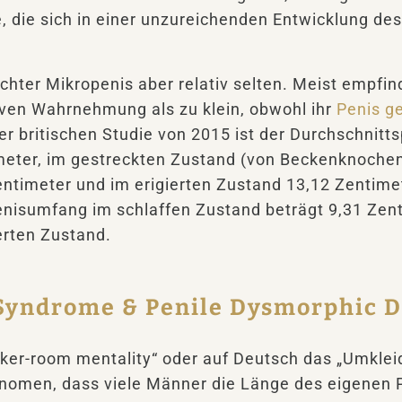
 die sich in einer unzureichenden Entwicklung de
 echter Mikropenis aber relativ selten. Meist empfi
tiven Wahrnehmung als zu klein, obwohl ihr
Penis g
ner britischen Studie von 2015 ist der Durchschnitt
meter, im gestreckten Zustand (von Beckenknochen
timeter und im erigierten Zustand 13,12 Zentimet
enisumfang im schlaffen Zustand beträgt 9,31 Zen
erten Zustand.
 Syndrome & Penile Dysmorphic D
cker-room mentality“ oder auf Deutsch das „Umkl
nomen, dass viele Männer die Länge des eigenen P