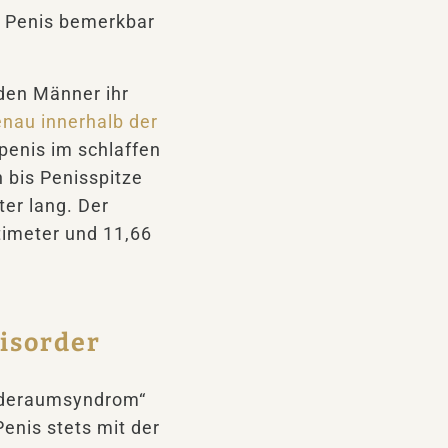
s Penis bemerkbar
nden Männer ihr
enau innerhalb der
spenis im schlaffen
 bis Penisspitze
er lang. Der
timeter und 11,66
isorder
eideraumsyndrom“
enis stets mit der